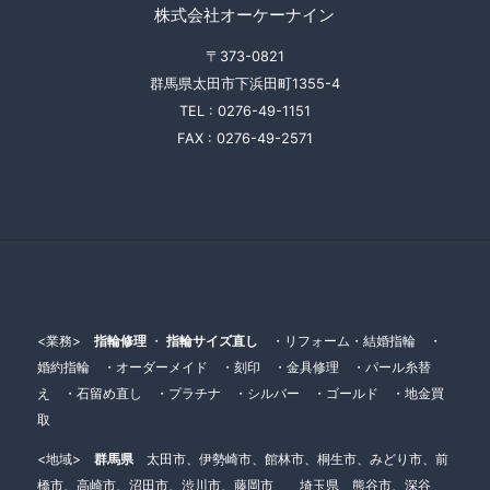
株式会社オーケーナイン
〒373-0821
群馬県太田市下浜田町1355-4
TEL :
0276-49-1151
FAX :
0276-49-2571
<業務>
指輪修理
・
指輪サイズ直し
・リフォーム・結婚指輪 ・
婚約指輪 ・オーダーメイド ・刻印 ・金具修理 ・パール糸替
え ・石留め直し ・プラチナ ・シルバー ・ゴールド ・地金買
取
<地域>
群馬県
太田市、伊勢崎市、館林市、桐生市、みどり市、前
橋市、高崎市、沼田市、渋川市、藤岡市 埼玉県 熊谷市、深谷