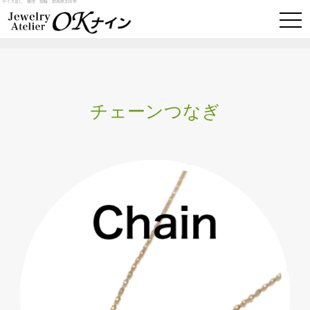
サイズ直し 修理 指輪 群馬県太田市
togg
navi
チェーンつなぎ