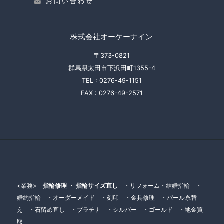
お問い合わせ
株式会社オーケーナイン
〒373-0821
群馬県太田市下浜田町1355-4
TEL :
0276-49-1151
FAX :
0276-49-2571
<業務>
指輪修理
・
指輪サイズ直し
・リフォーム・結婚指輪 ・
婚約指輪 ・オーダーメイド ・刻印 ・金具修理 ・パール糸替
え ・石留め直し ・プラチナ ・シルバー ・ゴールド ・地金買
取