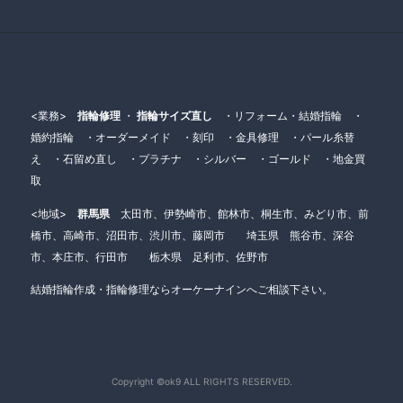
<業務>
指輪修理
・
指輪サイズ直し
・リフォーム・結婚指輪 ・
婚約指輪 ・オーダーメイド ・刻印 ・金具修理 ・パール糸替
え ・石留め直し ・プラチナ ・シルバー ・ゴールド ・地金買
取
<地域>
群馬県
太田市、伊勢崎市、館林市、桐生市、みどり市、前
橋市、高崎市、沼田市、渋川市、藤岡市 埼玉県 熊谷市、深谷
市、本庄市、行田市 栃木県 足利市、佐野市
結婚指輪作成・指輪修理ならオーケーナインへご相談下さい。
Copyright ©ok9 ALL RIGHTS RESERVED.