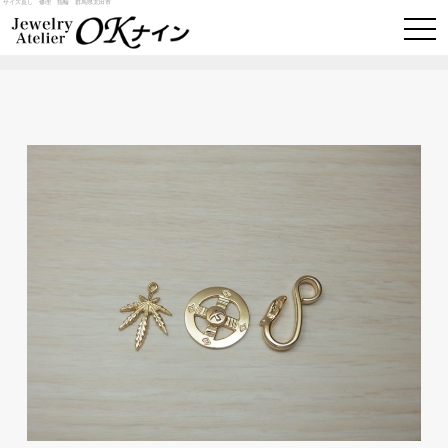
サイズ直し 修理 指輪 群馬県太田市
togg
navi