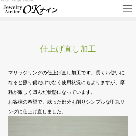
サイズ直し 修理 指輪 群馬県太田市
togg
navi
仕上げ直し加工
マリッジリングの仕上げ直し加工です。長くお使いに
なると擦り傷だけでなく使用状況にもよりますが、摩
耗が激しく凹んだ状態になっています。
お客様の希望で、残った部分も削りシンプルな甲丸リ
ングに仕上げ直しました。