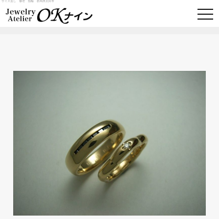
サイズ直し 修理 指輪 群馬県太田市
togg
navi