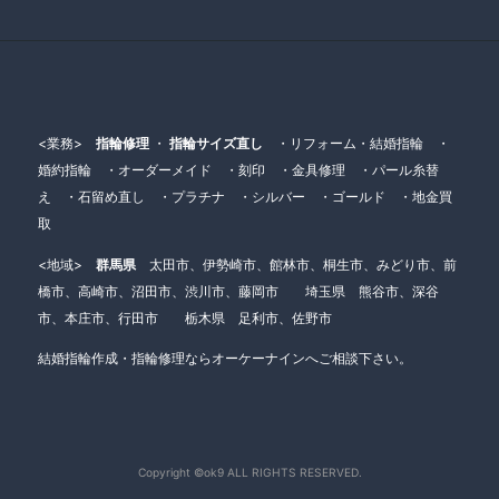
<業務>
指輪修理
・
指輪サイズ直し
・リフォーム・結婚指輪 ・
婚約指輪 ・オーダーメイド ・刻印 ・金具修理 ・パール糸替
え ・石留め直し ・プラチナ ・シルバー ・ゴールド ・地金買
取
<地域>
群馬県
太田市、伊勢崎市、館林市、桐生市、みどり市、前
橋市、高崎市、沼田市、渋川市、藤岡市 埼玉県 熊谷市、深谷
市、本庄市、行田市 栃木県 足利市、佐野市
結婚指輪作成・指輪修理ならオーケーナインへご相談下さい。
Copyright ©ok9 ALL RIGHTS RESERVED.