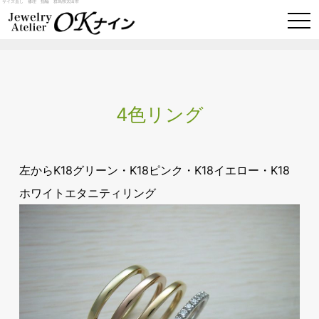
サイズ直し 修理 指輪 群馬県太田市
togg
navi
4色リング
左からK18グリーン・K18ピンク・K18イエロー・K18
ホワイトエタニティリング