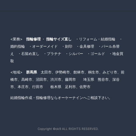
<業務>
指輪修理
・
指輪サイズ直し
・リフォーム・結婚指輪 ・
婚約指輪 ・オーダーメイド ・刻印 ・金具修理 ・パール糸替
え ・石留め直し ・プラチナ ・シルバー ・ゴールド ・地金買
取
<地域>
群馬県
太田市、伊勢崎市、館林市、桐生市、みどり市、前
橋市、高崎市、沼田市、渋川市、藤岡市 埼玉県 熊谷市、深谷
市、本庄市、行田市 栃木県 足利市、佐野市
結婚指輪作成・指輪修理ならオーケーナインへご相談下さい。
Copyright ©ok9 ALL RIGHTS RESERVED.