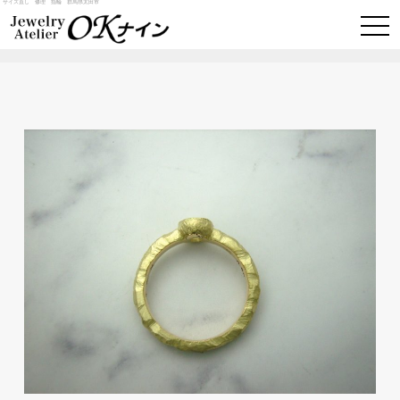
サイズ直し 修理 指輪 群馬県太田市
togg
navi