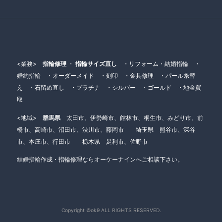
<業務>
指輪修理
・
指輪サイズ直し
・リフォーム・結婚指輪 ・
婚約指輪 ・オーダーメイド ・刻印 ・金具修理 ・パール糸替
え ・石留め直し ・プラチナ ・シルバー ・ゴールド ・地金買
取
<地域>
群馬県
太田市、伊勢崎市、館林市、桐生市、みどり市、前
橋市、高崎市、沼田市、渋川市、藤岡市 埼玉県 熊谷市、深谷
市、本庄市、行田市 栃木県 足利市、佐野市
結婚指輪作成・指輪修理ならオーケーナインへご相談下さい。
Copyright ©ok9 ALL RIGHTS RESERVED.