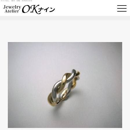
サイズ直し 修理 指輪 群馬県太田市
togg
navi