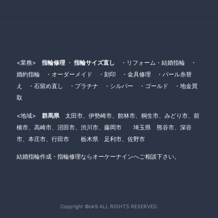
<業務>
指輪修理
・
指輪サイズ直し
・リフォーム・結婚指輪 ・
婚約指輪 ・オーダーメイド ・刻印 ・金具修理 ・パール糸替
え ・石留め直し ・プラチナ ・シルバー ・ゴールド ・地金買
取
<地域>
群馬県
太田市、伊勢崎市、館林市、桐生市、みどり市、前
橋市、高崎市、沼田市、渋川市、藤岡市 埼玉県 熊谷市、深谷
市、本庄市、行田市 栃木県 足利市、佐野市
結婚指輪作成・指輪修理ならオーケーナインへご相談下さい。
Copyright ©ok9 ALL RIGHTS RESERVED.