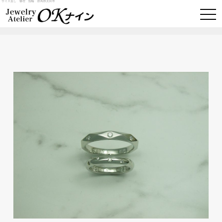
サイズ直し 修理 指輪 群馬県太田市
togg
navi