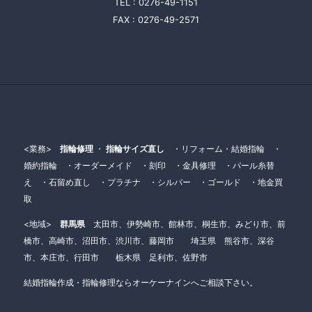
TEL :
0276-49-1151
FAX :
0276-49-2571
<業務>
指輪修理
・
指輪サイズ直し
・リフォーム・結婚指輪 ・
婚約指輪 ・オーダーメイド ・刻印 ・金具修理 ・パール糸替
え ・石留め直し ・プラチナ ・シルバー ・ゴールド ・地金買
取
<地域>
群馬県
太田市、伊勢崎市、館林市、桐生市、みどり市、前
橋市、高崎市、沼田市、渋川市、藤岡市 埼玉県 熊谷市、深谷
市、本庄市、行田市 栃木県 足利市、佐野市
結婚指輪作成・指輪修理ならオーケーナインへご相談下さい。