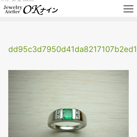
サイズ直し 修理 指輪 群馬県太田市
togg
navi
dd95c3d7950d41da8217107b2ed1