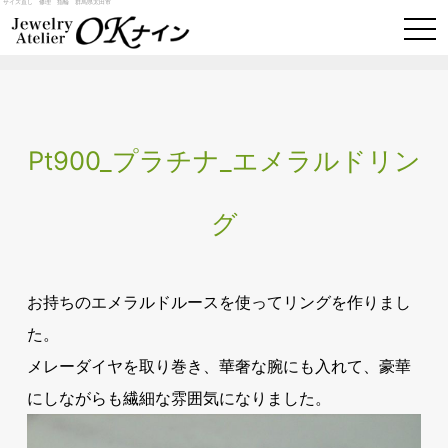
サイズ直し 修理 指輪 群馬県太田市
togg
navi
Pt900_プラチナ_エメラルドリン
グ
お持ちのエメラルドルースを使ってリングを作りまし
た。
メレーダイヤを取り巻き、華奢な腕にも入れて、豪華
にしながらも繊細な雰囲気になりました。