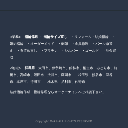
<業務>
指輪修理
・
指輪サイズ直し
・リフォーム・結婚指輪 ・
婚約指輪 ・オーダーメイド ・刻印 ・金具修理 ・パール糸替
え ・石留め直し ・プラチナ ・シルバー ・ゴールド ・地金買
取
<地域>
群馬県
太田市、伊勢崎市、館林市、桐生市、みどり市、前
橋市、高崎市、沼田市、渋川市、藤岡市 埼玉県 熊谷市、深谷
市、本庄市、行田市 栃木県 足利市、佐野市
結婚指輪作成・指輪修理ならオーケーナインへご相談下さい。
Copyright ©ok9 ALL RIGHTS RESERVED.