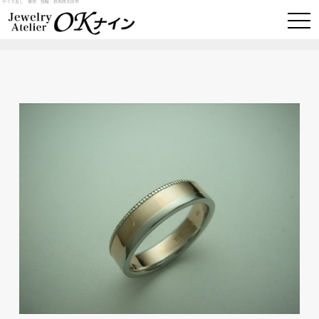
サイズ直し 修理 指輪 群馬県太田市
togg
navi