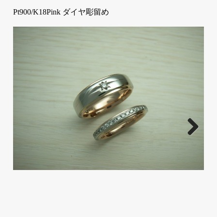
Pt900/K18Pink ダイヤ彫留め
お
ま